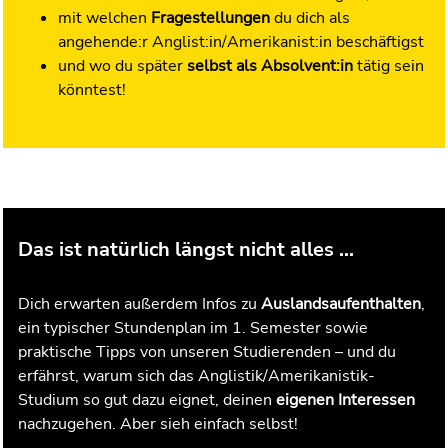
mit welchen
Fragestellungen
du dich als
angehende:r Anglist:in/Amerikanist:in beschäftigst
und wo du später
selbst als Absolvent:in
tätig sein
könntest!
Das ist natürlich längst nicht alles ...
Dich erwarten außerdem Infos zu
Auslandsaufenthalten
,
ein typischer Stundenplan im 1. Semester sowie
praktische Tipps von unseren Studierenden – und du
erfährst, warum sich das Anglistik/Amerikanistik-
Studium so gut dazu eignet, deinen
eigenen Interessen
nachzugehen. Aber sieh einfach selbst!